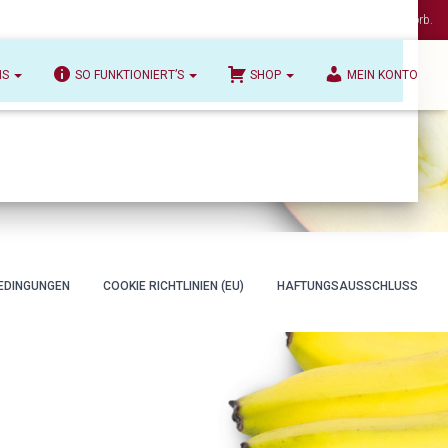
Es befinden sich keine Produkte im Warenkorb.
NS
SO FUNKTIONIERT’S
SHOP
MEIN KONTO
EDINGUNGEN
COOKIE RICHTLINIEN (EU)
HAFTUNGSAUSSCHLUSS