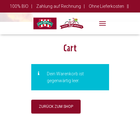
100% BIO |
Zahlung auf Rechnung |
Ohne Lieferkosten ||
Mein Konto |
Cookie Richtlinien (EU)
T
Haftungsausschluss
O
G
G
Cart
L
E
N
A
Dein Warenkorb ist
V
gegenwärtig leer.
I
G
A
T
I
ZURÜCK ZUM SHOP
O
N